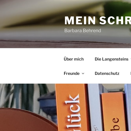
Zum
Inhalt
MEIN SCH
springen
Barbara Behrend
Über mich
Die Langensteins
Freunde
Datenschutz