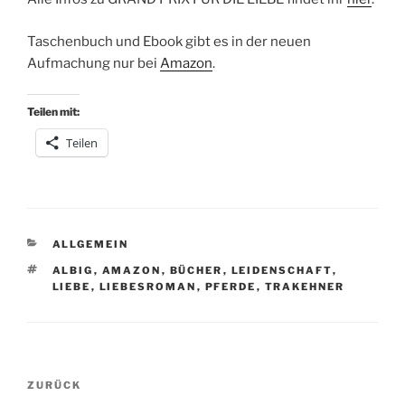
Taschenbuch und Ebook gibt es in der neuen
Aufmachung nur bei
Amazon
.
Teilen mit:
Teilen
KATEGORIEN
ALLGEMEIN
SCHLAGWÖRTER
ALBIG
,
AMAZON
,
BÜCHER
,
LEIDENSCHAFT
,
LIEBE
,
LIEBESROMAN
,
PFERDE
,
TRAKEHNER
Beitragsnavigation
Vorheriger
ZURÜCK