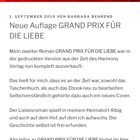
VERÖFFENTLICHT
1. SEPTEMBER 2019
VON
BARBARA BEHREND
AM
Neue Auflage GRAND PRIX FÜR
DIE LIEBE
Mein zweiter Roman GRAND PRIX FÜR DIE LIEBE war in
der gedruckten Version aus der Zeit des Harmony
Verlag nun komplett ausverkauft.
Das hieß für mich, dass es an der Zeit war, sowohl das
Taschenbuch, als auch das Ebook neu zu bearbeiten.
Selbstverständlich gehörte dazu auch ein neues Cover.
Der Liebesroman spielt in meinem Heimatort Albig
und auch auf dem Hof, auf dem ich aufwuchs. Die
Geschichte selbst ist frei erfunden.
Alle Infos zu GRAND PRIX FÜR DIE LIEBE findet ihr
hier
.