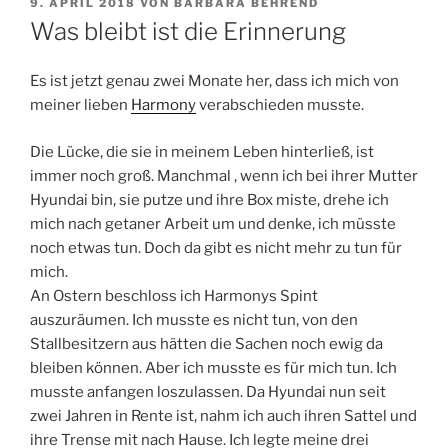
VERÖFFENTLICHT
9. APRIL 2018
VON
BARBARA BEHREND
AM
Was bleibt ist die Erinnerung
Es ist jetzt genau zwei Monate her, dass ich mich von
meiner lieben
Harmony
verabschieden musste.
Die Lücke, die sie in meinem Leben hinterließ, ist
immer noch groß. Manchmal , wenn ich bei ihrer Mutter
Hyundai bin, sie putze und ihre Box miste, drehe ich
mich nach getaner Arbeit um und denke, ich müsste
noch etwas tun. Doch da gibt es nicht mehr zu tun für
mich.
An Ostern beschloss ich Harmonys Spint
auszuräumen. Ich musste es nicht tun, von den
Stallbesitzern aus hätten die Sachen noch ewig da
bleiben können. Aber ich musste es für mich tun. Ich
musste anfangen loszulassen. Da Hyundai nun seit
zwei Jahren in Rente ist, nahm ich auch ihren Sattel und
ihre Trense mit nach Hause. Ich legte meine drei