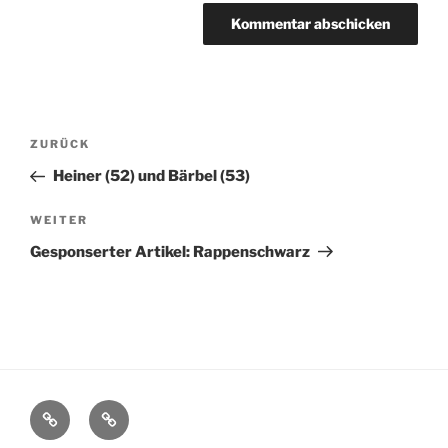
Beitragsnavigation
Vorheriger
ZURÜCK
Beitrag
Heiner (52) und Bärbel (53)
Nächster
WEITER
Beitrag
Gesponserter Artikel: Rappenschwarz
Datenschutz
Impressum